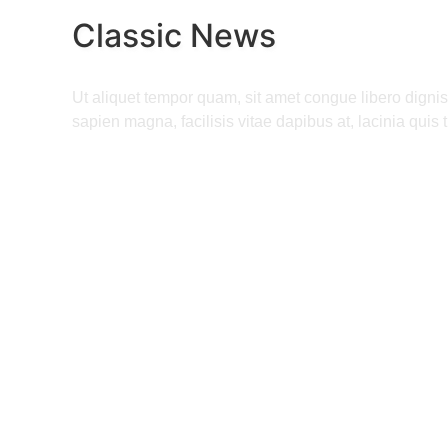
Classic News
Ut aliquet tempor quam, sit amet congue libero dignis
sapien magna, facilisis vitae dapibus at, lacinia quis t